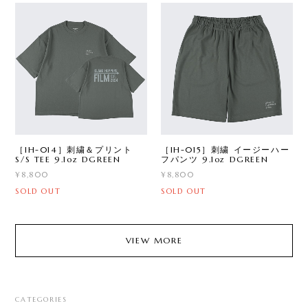
［IH-014］刺繍＆プリント
［IH-015］刺繍 イージーハー
S/S TEE 9.1oz DGREEN
フパンツ 9.1oz DGREEN
¥8,800
¥8,800
SOLD OUT
SOLD OUT
VIEW MORE
CATEGORIES