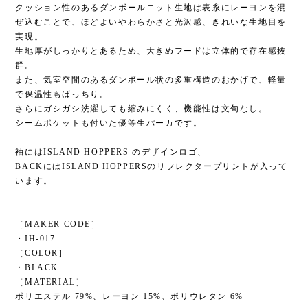
クッション性のあるダンボールニット生地は表糸にレーヨンを混
ぜ込むことで、ほどよいやわらかさと光沢感、きれいな生地目を
実現。
生地厚がしっかりとあるため、大きめフードは立体的で存在感抜
群。
また、気室空間のあるダンボール状の多重構造のおかげで、軽量
で保温性もばっちり。
さらにガシガシ洗濯しても縮みにくく、機能性は文句なし。
シームポケットも付いた優等生パーカです。
袖にはISLAND HOPPERS のデザインロゴ、
BACKにはISLAND HOPPERSのリフレクタープリントが入って
います。
［MAKER CODE］
・IH-017
［COLOR］
・BLACK
［MATERIAL］
ポリエステル 79%、レーヨン 15%、ポリウレタン 6%