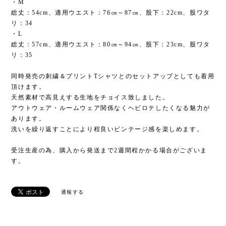
・M
総丈：54cm、適用ウエスト：76㎝～87㎝、股下：22cm、股ワタ
リ：34
・L
総丈：57cm、適用ウエスト：80㎝～94㎝、股下：23cm、股ワタ
リ：35
同時発売の刺繍＆プリントTシャツとのセットアップとしても着用
頂けます。
天然素材で高見えする生地をチョイス致しました。
アウトウェア・ルームウェア関係なくヘビロテしたくなる魅力が
あります。
洗いを繰り返すことにより程良いビンテージ感を楽しめます。
受注生産の為、購入から発送まで2週間程かかる場合がございま
す。
通報する