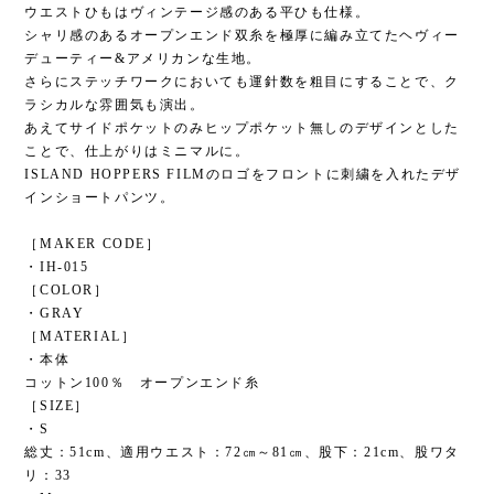
ウエストひもはヴィンテージ感のある平ひも仕様。
シャリ感のあるオープンエンド双糸を極厚に編み立てたヘヴィー
デューティー&アメリカンな生地。
さらにステッチワークにおいても運針数を粗目にすることで、ク
ラシカルな雰囲気も演出。
あえてサイドポケットのみヒップポケット無しのデザインとした
ことで、仕上がりはミニマルに。
ISLAND HOPPERS FILMのロゴをフロントに刺繍を入れたデザ
インショートパンツ。
［MAKER CODE］
・IH-015
［COLOR］
・GRAY
［MATERIAL］
・本体
コットン100％ オープンエンド糸
［SIZE］
・S
総丈：51cm、適用ウエスト：72㎝～81㎝、股下：21cm、股ワタ
リ：33