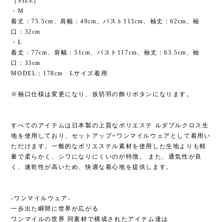
［SIZE］
・M
着丈：75.5cm、肩幅：49cm、バスト113cm、袖丈：62cm、袖
口：32cm
・L
着丈：77cm、肩幅：51cm、バスト117cm、袖丈：63.5cm、袖
口：33cm
MODEL：178cm Lサイズ着用
※袖口仕様は変更になり、仮切羽の飾りボタンになります。
すべてのアイテムは日本製の上質なポリエステ ルダブルクロス生
地を使用しており、セットアップ=ワンマイルウェアとして着用い
ただけます。一般的なポリエステル素材を使用した生地よりも軽
量で柔らかく、シワになりにくいのが特徴。 また、通気性が良
く、速乾性が高いため、快適な着心地を提供します。
-ワンマイルウェア-
一歩出た瞬間に世界が広がる
ワンマイルの世界 同素材で構成されたアイテム達は